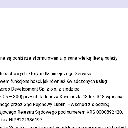
e są poniższe sformułowania, pisane wielką literą, należy
ch osobowych, którym dla niniejszego Serwisu
wem funkcjonalności, jak również świadczonych usług
dres Development Sp. z o.o. z siedzibą
05 – 300) przy ul. Tadeusza Kościuszki 13 lok. 318 wpisana
onego przez Sąd Rejonowy Lublin –Wschód z siedzibą
Krajowego Rejestru Sądowego pod numerem KRS 0000892420,
oraz NIP8222386197.
ość Serwisu, za pośrednictwem której można nawiązać kontakt