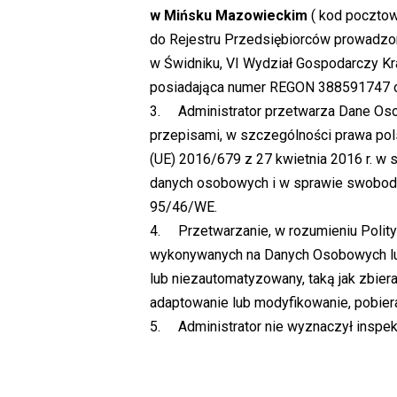
w Mińsku Mazowieckim
( kod pocztow
do Rejestru Przedsiębiorców prowadz
w Świdniku, VI Wydział Gospodarczy 
posiadająca numer REGON 388591747 
3. Administrator przetwarza Dane Oso
przepisami, w szczególności prawa pol
(UE) 2016/679 z 27 kwietnia 2016 r. w
danych osobowych i w sprawie swobodn
95/46/WE.
4. Przetwarzanie, w rozumieniu Polity
wykonywanych na Danych Osobowych l
lub niezautomatyzowany, taką jak zbier
adaptowanie lub modyfikowanie, pobiera
5. Administrator nie wyznaczył inspe