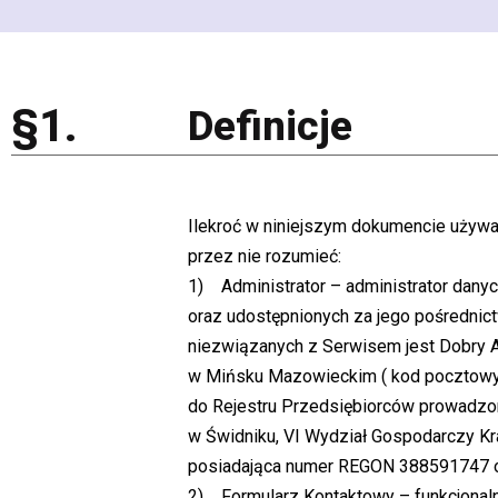
§1.
Definicje
Ilekroć w niniejszym dokumencie używan
przez nie rozumieć:
1) Administrator – administrator dany
oraz udostępnionych za jego pośrednict
niezwiązanych z Serwisem jest Dobry A
w Mińsku Mazowieckim ( kod pocztowy: 
do Rejestru Przedsiębiorców prowadz
w Świdniku, VI Wydział Gospodarczy 
posiadająca numer REGON 388591747 
2) Formularz Kontaktowy – funkcjonaln