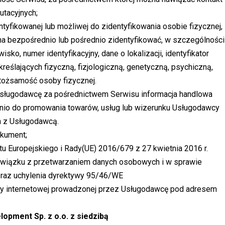
utacyjnych;
yfikowanej lub możliwej do zidentyfikowania osobie fizycznej,
można bezpośrednio lub pośrednio zidentyfikować, w szczególności
wisko, numer identyfikacyjny, dane o lokalizacji, identyfikator
kreślających fizyczną, fizjologiczną, genetyczną, psychiczną,
tożsamość osoby fizycznej.
sługodawcę za pośrednictwem Serwisu informacja handlowa
nio do promowania towarów, usług lub wizerunku Usługodawcy
h z Usługodawcą.
okument;
Europejskiego i Rady(UE) 2016/679 z 27 kwietnia 2016 r.
związku z przetwarzaniem danych osobowych i w sprawie
raz uchylenia dyrektywy 95/46/WE
ony internetowej prowadzonej przez Usługodawcę pod adresem
opment Sp. z o.o. z siedzibą