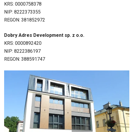
KRS: 0000758378
NIP: 8222373355
REGON: 381852972
Dobry Adres Development sp. z o.o.
KRS: 0000892420
NIP: 8222386197
REGON: 388591747