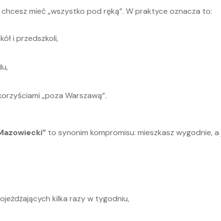
li chcesz mieć „wszystko pod ręką”. W praktyce oznacza to:
ół i przedszkoli,
du,
z korzyściami „poza Warszawą”.
Mazowiecki”
to synonim kompromisu: mieszkasz wygodnie, a j
jeżdżających kilka razy w tygodniu,