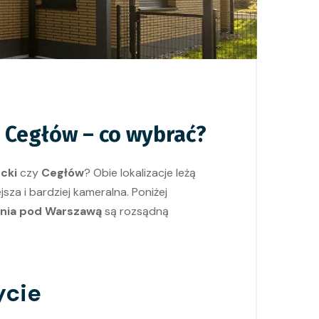
 Cegłów – co wybrać?
cki
czy
Cegłów
? Obie lokalizacje leżą
jsza i bardziej kameralna. Poniżej
nia pod Warszawą
są rozsądną
ycie